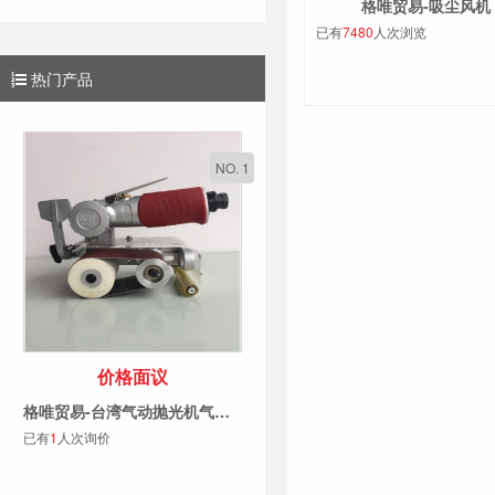
格唯贸易-吸尘风机
已有
7480
人次浏览
热门产品
NO. 1
价格面议
格唯贸易-台湾气动抛光机气动砂带机60X260海绵轮手提式打磨抛光机拉丝机
已有
1
人次询价