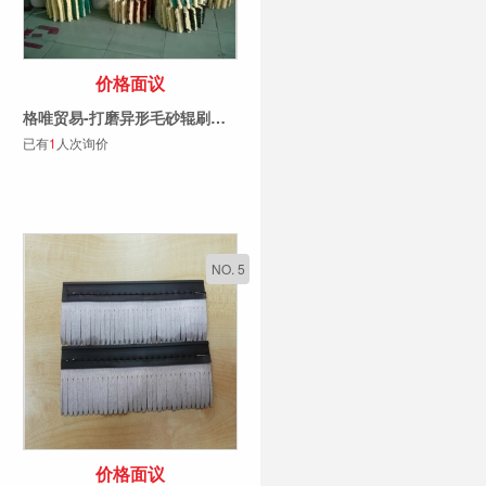
价格面议
格唯贸易-打磨异形毛砂辊刷辊砂布剑麻辊砂光辊抛光轮
已有
1
人次询价
NO. 5
价格面议