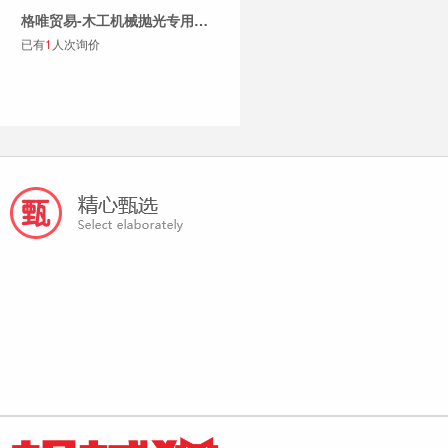
格唯贸易-木工机械抛光专用砂条剑麻条刷砂纸条打磨砂布条抛光辊
已有
1
人次询价