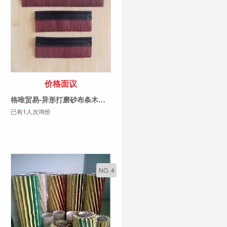
价格面议
格唯贸易-异形打磨砂布条木工抛光砂条剑麻条刷砂条按米计价抛光辊
已有
1
人次询价
NO. 4