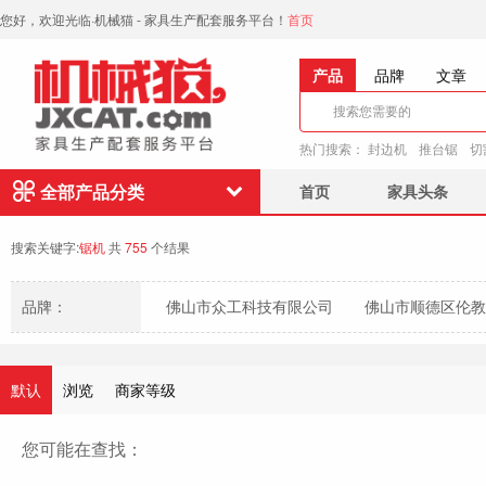
您好，欢迎光临·机械猫 - 家具生产配套服务平台！
首页
产品
品牌
文章
热门搜索：
封边机
推台锯
切
全部产品分类
首页
家具头条
搜索关键字:
锯机
共
755
个结果
品牌：
佛山市众工科技有限公司
佛山市顺德区伦教
默认
浏览
商家等级
您可能在查找：