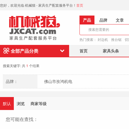
您好，欢迎光临·机械猫 - 家具生产配套服务平台！
首页
产品
品牌
文章
热门搜索：
封边机
推台锯
切
全部产品分类
首页
家具头条
搜索关键字:
共
1
个结果
品牌：
佛山市孜鸿机电
默认
浏览
商家等级
您可能在查找：