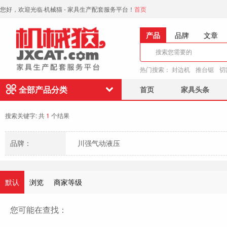
您好，欢迎光临·机械猫 - 家具生产配套服务平台！
首页
产品
品牌
文章
热门搜索：
封边机
推台锯
切
全部产品分类
首页
家具头条
搜索关键字:
共
1
个结果
品牌：
川强气动液压
默认
浏览
商家等级
您可能在查找：