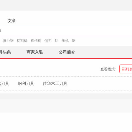
文章
推台锯
切割机
榫槽机
刨刀
钻
压机
锯
具头条
商家入驻
公司简介
查看模式:
列
成刀具
钢利刀具
佳华木工刀具