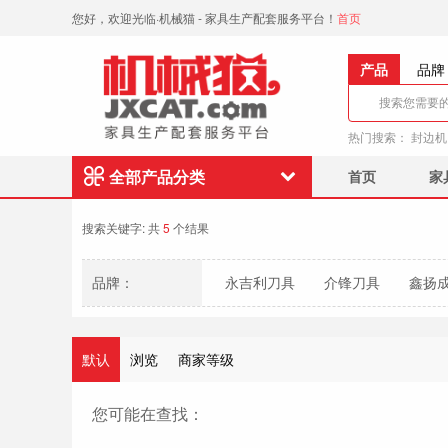
您好，欢迎光临·机械猫 - 家具生产配套服务平台！
首页
产品
品牌
热门搜索：
封边机
全部产品分类
首页
家
搜索关键字:
共
5
个结果
品牌：
永吉利刀具
介锋刀具
鑫扬
默认
浏览
商家等级
您可能在查找：