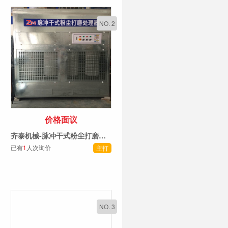
NO. 2
价格面议
齐泰机械-脉冲干式粉尘打磨处理器
已有
1
人次询价
主打
NO. 3