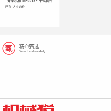
齐泰机械-MF9215F 干式喷台
已有
1
人次询价