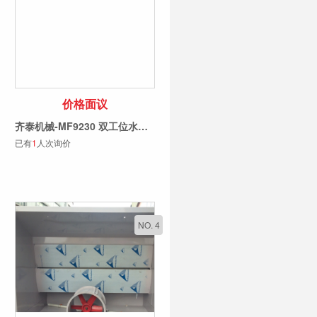
价格面议
齐泰机械-MF9230 双工位水帘机
已有
1
人次询价
NO. 4