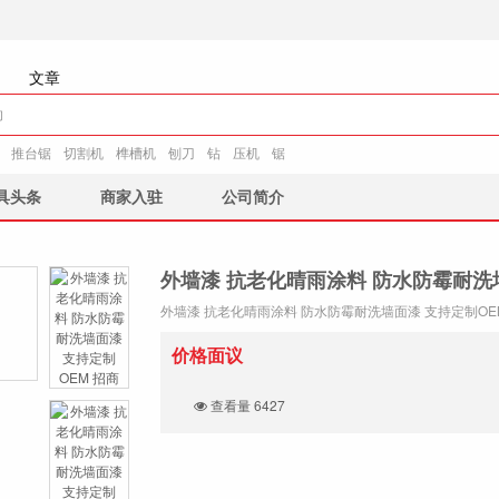
文章
推台锯
切割机
榫槽机
刨刀
钻
压机
锯
具头条
商家入驻
公司简介
外墙漆 抗老化晴雨涂料 防水防霉耐洗墙
外墙漆 抗老化晴雨涂料 防水防霉耐洗墙面漆 支持定制OE
价格面议
查看量 6427