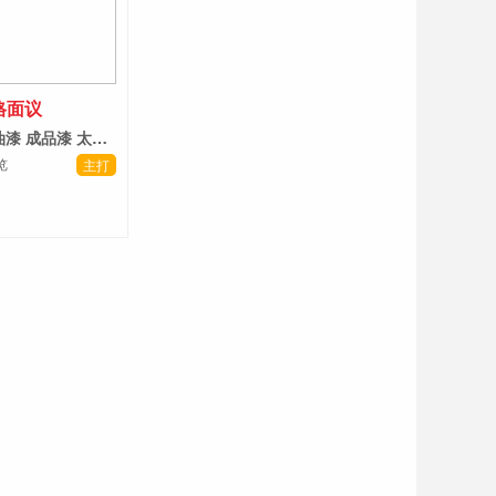
格面议
机械金属面漆油漆 成品漆 太空金 钛空金 法兰红 高尔夫白等色均有
览
主打