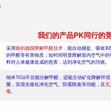
我们的产品PK同行的
采用
新的德国降解甲醛技术
，能自动捕捉、吸收和
的甲醛等有害物质；短时间明显降解室内空气中的
料对人体健康造成的危害，达到净化空气的功效。
纳米TiO2不仅能分解甲醛，还能主动矿化降解环境
菌，实现光催化净化空气、防霉除臭等功能，且
无
毒
。
采用
净味技术
和巴斯夫安固力ECO低气味材料研
低 VOC，净味环保。