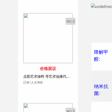
NO. 2
降解甲
醛:
价格面议
纳米抗
点彩艺术涂料 寻艺术油漆代理 创业好项目 招商活动中
菌:
已有
1
人次询价
净味环
保:
NO. 3