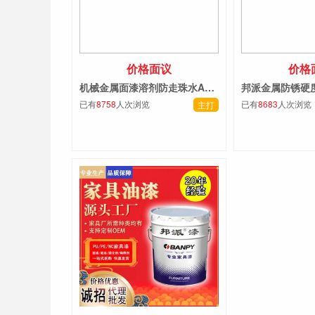
价格面议
价格
机械金属面漆溶剂防走珠水AK390 可补救漆膜因油污引起的鱼眼 招商加盟
已有
8758
人次浏览
已有
8683
人次浏览
主打