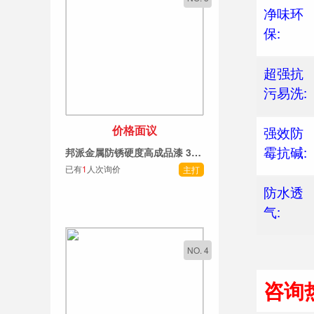
超强抗
污易洗:
强效防
霉抗碱:
价格面议
防水透
邦派金属防锈硬度高成品漆 300S 清漆套装5L修复补漆招商中
气:
已有
1
人次询价
主打
咨询热
NO. 4