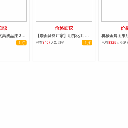
面议
价格面议
价
邦派金属防锈硬度高成品漆 300S 清漆套装5L修复补漆招商中
【墙面涂料厂家】明邦化工 硅藻泥乳胶漆 净味环保墙面油漆涂料
已有
8467
人次浏览
已有
8325
人次浏
主打
主打