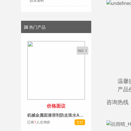
防水涂料
热门产品
NO. 1
温馨提
产品价格
咨询热线
价格面议
机械金属面漆溶剂防走珠水AK390 可补救漆膜因油污引起的鱼眼 招商加盟
已有
1
人次询价
主打