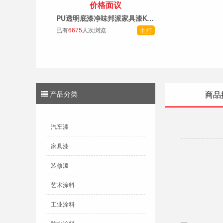
价格面议
PU透明底漆净味邦派家具漆K-133
已有
6675
人次浏览
主打
产品分类
商品
汽车漆
家具漆
装修漆
艺术涂料
工业涂料