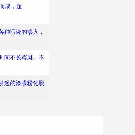
各种污迹的渗入，
时间不长霉斑、不
引起的漆膜粉化脱