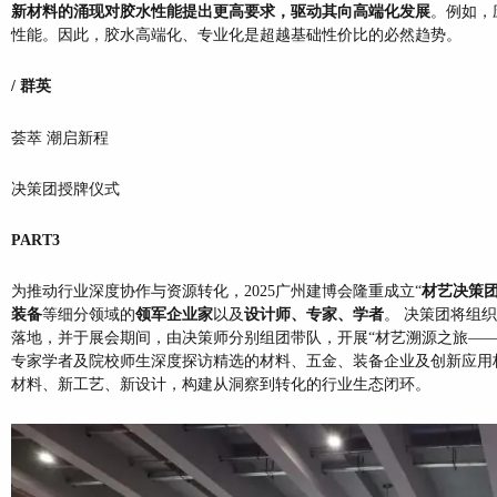
新材料的涌现对胶水性能提出更高要求，驱动其向高端化发展
。例如，
性能。因此，胶水高端化、专业化是超越基础性价比的必然趋势。
/ 群英
荟萃 潮启新程
决策团授牌仪式
PART3
为推动行业深度协作与资源转化，2025广州建博会隆重成立“
材艺决策
装备
等细分领域的
领军企业家
以及
设计师、专家、学者
。 决策团将组
落地，并于展会期间，由决策师分别组团带队，开展“材艺溯源之旅—
专家学者及院校师生深度探访精选的材料、五金、装备企业及创新应用
材料、新工艺、新设计，构建从洞察到转化的行业生态闭环。