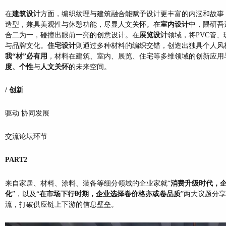
在
建筑设计
方面，编织纹理与建筑融合能赋予设计更丰富的内涵和故事，
造型，兼具美观性与休憩功能，尽显人文关怀。在
室内设计
中，隈研吾
合二为一，碰撞出眼前一亮的创意设计。在
展览设计
领域，将PVC管
与品牌文化。
住宅设计
则通过多种材料的编织交错，创造出独具个人风
我“材”必有用
，材料在建筑、室内、展览、住宅等多维领域的创新应用
度、个性
与
人文关怀
的未来空间。
/ 创新
驱动 协同发展
交流论坛环节
PART2
来自家居、材料、涂料、装备等细分领域的企业家就“
消费升级时代，企
化
”，以及“
在市场下行时期，企业选择卷价格亦或卷品质
”两大议题分
流，打破供应链上下游的信息壁垒。