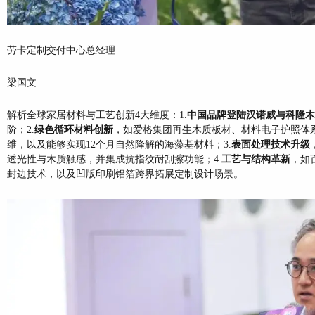
劳卡定制交付中心总经理
梁国文
解析全球家居材料与工艺创新4大维度：1.
中国品牌登陆汉诺威与科隆木
阶；2.
绿色循环材料创新
，如爱格集团再生木质板材、材料电子护照体系、Uni
维，以及能够实现12个月自然降解的海藻基材料；3.
表面处理技术升级
透光性与木质触感，并集成抗指纹耐刮擦功能；4.
工艺与结构革新
，如
封边技术，以及凹版印刷铝箔跨界拓展定制设计场景。